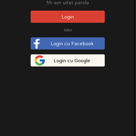
Mi-am uitat parola
Login
sau
Login cu Facebook
Login cu Google