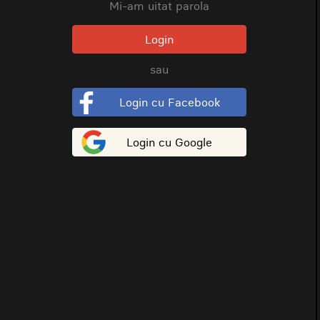
Mi-am uitat parola
Login
sau
Login cu Facebook
Login cu Google