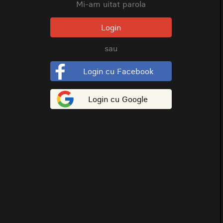
Mi-am uitat parola
Login
sau
Login cu Facebook
Login cu Google