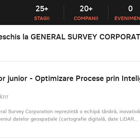
25+
20+
0
STAGII
COMPANII
EVENIME
 deschis la GENERAL SURVEY CORPORA
 junior - Optimizare Procese prin Intel
ĂTIT
ral Survey Corporation reprezintă o echipă tânără, inovativ
eniul datelor geospațiale (cartografie digitală, date LiDAR…