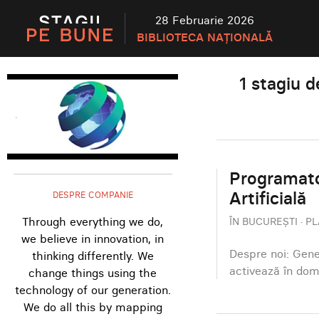
28 Februarie 2026
BIBLIOTECA NAȚIONALĂ
1 stagiu
Programator
Artificială
DESPRE COMPANIE
Through everything we do,
ÎN BUCUREȘTI · PL
we believe in innovation, in
Despre noi: Gene
thinking differently. We
activează în dom
change things using the
technology of our generation.
We do all this by mapping